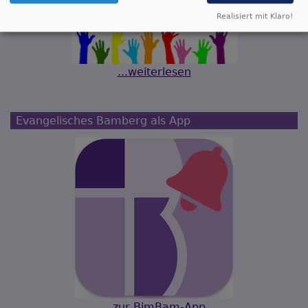
Realisiert mit Klaro!
...weiterlesen
Evangelisches Bamberg als App
...zur BimBam-App