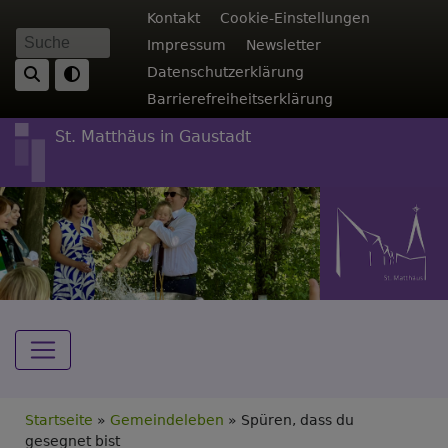
Direkt
Fußbereichsmenü
Kontakt
Cookie-Einstellungen
zum
Impressum
Newsletter
Suche
Inhalt
Datenschutzerklärung
Barrierefreiheitserklärung
St. Matthäus in Gaustadt
Hauptnavigation
Breadcrumb
Startseite
Gemeindeleben
Spüren, dass du
gesegnet bist