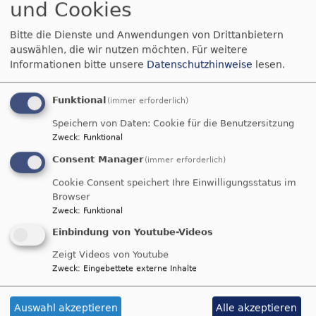
und Cookies
Bitte die Dienste und Anwendungen von Drittanbietern
auswählen, die wir nutzen möchten.
Für weitere
Informationen bitte unsere
Datenschutzhinweise
lesen.
Funktional
(immer erforderlich)
Speichern von Daten: Cookie für die Benutzersitzung
Zweck
:
Funktional
Consent Manager
(immer erforderlich)
Wir suchen einen neuen Vielfaltsbeauftragten
Cookie Consent speichert Ihre Einwilligungsstatus im
- für Platz und Wertschätzung für die ganze Vielfalt
Browser
des Lebens!
Zweck
:
Funktional
(
mehr dazu
)
Einbindung von Youtube-Videos
Zeigt Videos von Youtube
Zweck
:
Eingebettete externe Inhalte
Unterstützung im Alltag
Auswahl akzeptieren
Alle akzeptieren