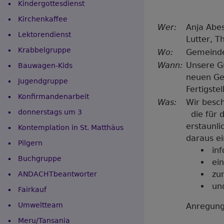
Kindergottesdienst
Kirchenkaffee
Wer:
Anja Abes
Lektorendienst
Lutter, T
Krabbelgruppe
Wo:
Gemeind
Wann:
Unsere Gr
Bauwagen-Kids
neuen Gem
Jugendgruppe
Fertigste
Konfirmandenarbeit
Was:
Wir besc
donnerstags um 3
die für 
erstaunl
Kontemplation in St. Matthäus
daraus ei
Pilgern
in
Buchgruppe
ei
zu
ANDACHTbeantworter
un
Fairkauf
Umweltteam
Anregung
Hauptnavigation
Meru/Tansania