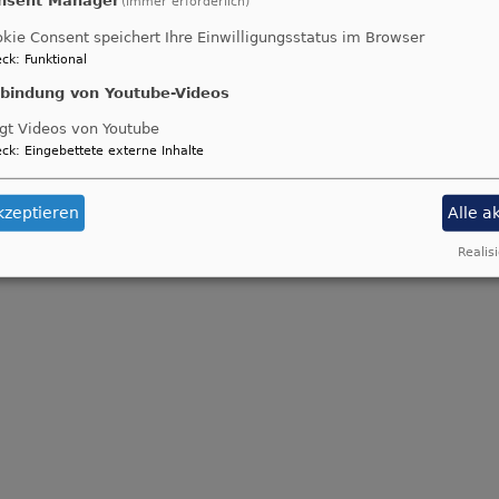
(immer erforderlich)
kie Consent speichert Ihre Einwilligungsstatus im Browser
ck
:
Funktional
nbindung von Youtube-Videos
gt Videos von Youtube
ck
:
Eingebettete externe Inhalte
kzeptieren
Alle a
Realisi