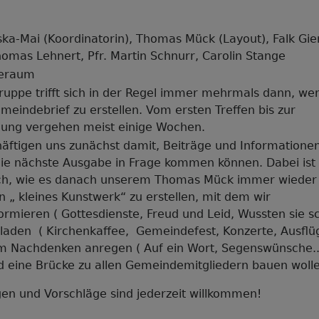
ka-Mai (Koordinatorin), Thomas Mück (Layout), Falk Gier
homas Lehnert, Pfr. Martin Schnurr, Carolin Stange
eraum
uppe trifft sich in der Regel immer mehrmals dann, wen
eindebrief zu erstellen. Vom ersten Treffen bis zur
llung vergehen meist einige Wochen.
häftigen uns zunächst damit, Beiträge und Information
die nächste Ausgabe in Frage kommen können. Dabei ist
ich, wie es danach unserem Thomas Mück immer wieder 
n „ kleines Kunstwerk“ zu erstellen, mit dem wir
formieren ( Gottesdienste, Freud und Leid, Wussten sie sc
nladen ( Kirchenkaffee, Gemeindefest, Konzerte, Ausflüg
m Nachdenken anregen ( Auf ein Wort, Segenswünsche..
d eine Brücke zu allen Gemeindemitgliedern bauen woll
en und Vorschläge sind jederzeit willkommen!