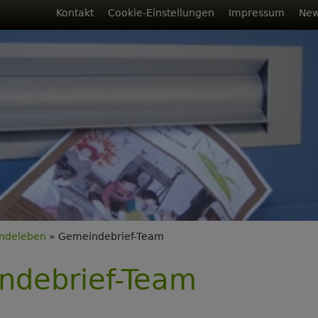
Fußbereichsmenü
Kontakt
Cookie-Einstellungen
Impressum
New
rumb
ndeleben
Gemeindebrief-Team
ndebrief-Team