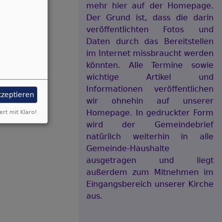
mehr hier auf der Homepage.
Der Grund ist, dass die darin
veröffentlichten Fotos und
Daten durch das Bereitstellen
im Internet missbraucht werden
könnten. Alle Termine sowie
wichtige Artikel und
Informationen veröffentlichen
kzeptieren
wir ohnehin auf unserer
Homepage. In gedruckter Form
ert mit Klaro!
wird der Gemeindebrief
natürlich weiterhin in alle
Gemeinde-Haushalte
ausgetragen und liegt
außerdem zum Mitnehmen im
Eingangsbereich unserer Kirche
aus.