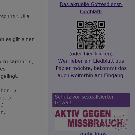
Das aktuelle Gottesdienst-
Liedblatt:
schner, Ulla
n es gilt einen
(oder hier klicken)
Wer lieber ein Liedblatt aus
en zu sammeln,
Papier möchte, bekommt das
 es
auch weiterhin am Eingang.
gelingt,
hon...)
Schutz vor sexualisierter
e...)
Gewalt
.)
en.
...mehr Infos