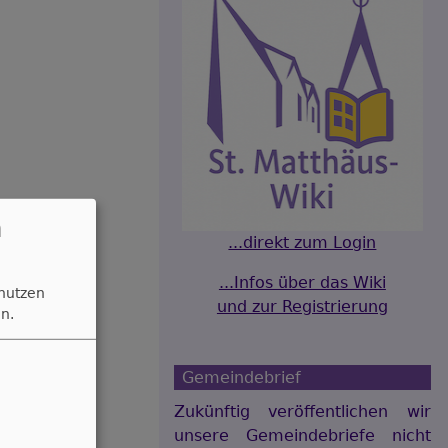
n
...direkt zum Login
...Infos über das Wiki
 nutzen
und zur Registrierung
n.
Gemeindebrief
Zukünftig veröffentlichen wir
unsere Gemeindebriefe nicht