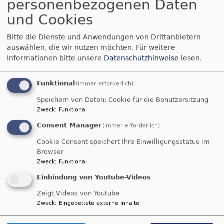
personenbezogenen Daten
Es lebe die Vielfalt!
und Cookies
Bitte die Dienste und Anwendungen von Drittanbietern
auswählen, die wir nutzen möchten.
Für weitere
Informationen bitte unsere
Datenschutzhinweise
lesen.
Funktional
(immer erforderlich)
Speichern von Daten: Cookie für die Benutzersitzung
Zweck
:
Funktional
Consent Manager
(immer erforderlich)
Cookie Consent speichert Ihre Einwilligungsstatus im
Wir suchen einen neuen Vielfaltsbeauftragten
Browser
- für Platz und Wertschätzung für die ganze Vielfalt
Zweck
:
Funktional
des Lebens!
Einbindung von Youtube-Videos
(
mehr dazu
)
Zeigt Videos von Youtube
Zweck
:
Eingebettete externe Inhalte
Unterstützung im Alltag