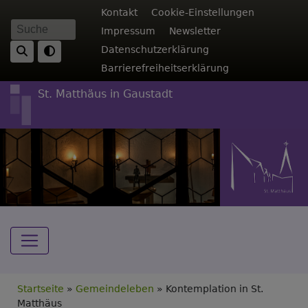
Direkt
Fußbereichsmenü
Kontakt
Cookie-Einstellungen
zum
Impressum
Newsletter
Suche
Inhalt
Datenschutzerklärung
Barrierefreiheitserklärung
St. Matthäus in Gaustadt
Hauptnavigation
Breadcrumb
Startseite
Gemeindeleben
Kontemplation in St.
Matthäus