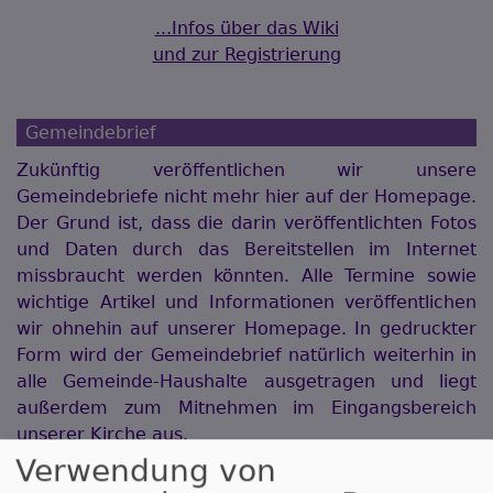
...Infos über das Wiki
und zur Registrierung
Gemeindebrief
Zukünftig veröffentlichen wir unsere
Gemeindebriefe nicht mehr hier auf der Homepage.
Der Grund ist, dass die darin veröffentlichten Fotos
und Daten durch das Bereitstellen im Internet
missbraucht werden könnten. Alle Termine sowie
wichtige Artikel und Informationen veröffentlichen
wir ohnehin auf unserer Homepage. In gedruckter
Form wird der Gemeindebrief natürlich weiterhin in
alle Gemeinde-Haushalte ausgetragen und liegt
außerdem zum Mitnehmen im Eingangsbereich
unserer Kirche aus.
Verwendung von