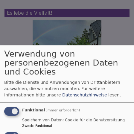
Es lebe die Vielfalt!
Verwendung von
personenbezogenen Daten
und Cookies
Bitte die Dienste und Anwendungen von Drittanbietern
auswählen, die wir nutzen möchten.
Für weitere
Informationen bitte unsere
Datenschutzhinweise
lesen.
Wir suchen einen neuen Vielfaltsbeauftragten
- für Platz und Wertschätzung für die ganze Vielfalt
Funktional
(immer erforderlich)
des Lebens!
(
mehr dazu
)
Speichern von Daten: Cookie für die Benutzersitzung
Zweck
:
Funktional