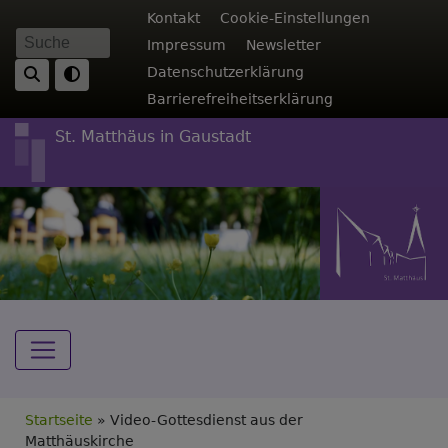
Direkt
Fußbereichsmenü
Kontakt
Cookie-Einstellungen
zum
Impressum
Newsletter
Suche
Inhalt
Datenschutzerklärung
Barrierefreiheitserklärung
St. Matthäus in Gaustadt
Hauptnavigation
Breadcrumb
Startseite
Video-Gottesdienst aus der
Matthäuskirche