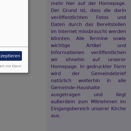
mehr hier auf der Homepage.
Der Grund ist, dass die darin
veröffentlichten Fotos und
Daten durch das Bereitstellen
im Internet missbraucht werden
könnten. Alle Termine sowie
wichtige Artikel und
Informationen veröffentlichen
kzeptieren
wir ohnehin auf unserer
Homepage. In gedruckter Form
ert mit Klaro!
wird der Gemeindebrief
natürlich weiterhin in alle
Gemeinde-Haushalte
ausgetragen und liegt
außerdem zum Mitnehmen im
Eingangsbereich unserer Kirche
aus.