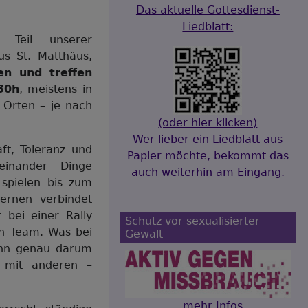
Das aktuelle Gottesdienst-
Liedblatt:
n Teil unserer
us St. Matthäus,
en und treffen
30h
, meistens in
Orten – je nach
(oder hier klicken)
Wer lieber ein Liedblatt aus
ft, Toleranz und
Papier möchte, bekommt das
einander Dinge
auch weiterhin am Eingang.
 spielen bis zum
ernen verbindet
bei einer Rally
Schutz vor sexualisierter
in Team. Was bei
Gewalt
enn genau darum
 mit anderen –
...mehr Infos