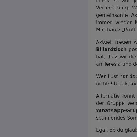
Eines ist auf j
Veränderung. W
gemeinsame Akt
immer wieder N
Matthäus: „Prüft
Aktuell freuen 
Billardtisch
ges
hat, dass wir di
an Teresia und d
Wer Lust hat da
nichts! Und keine
Alternativ könn
der Gruppe wen
Whatsapp-Gru
spannendes Somm
Egal, ob du gläu