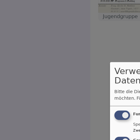
Jugendgruppe
Verw
Daten
Bitte die D
möchten.
F
Fu
Spe
Zwe
Co