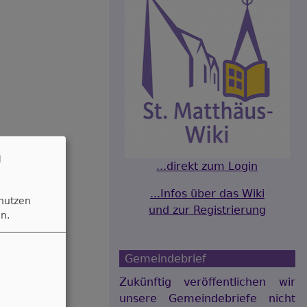
n
...direkt zum Login
...Infos über das Wiki
 nutzen
und zur Registrierung
n.
Gemeindebrief
Zukünftig veröffentlichen wir
unsere Gemeindebriefe nicht