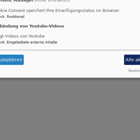
(immer erforderlich)
kie Consent speichert Ihre Einwilligungsstatus im Browser
ck
:
Funktional
nbindung von Youtube-Videos
gt Videos von Youtube
ck
:
Eingebettete externe Inhalte
kzeptieren
Alle a
Realisi