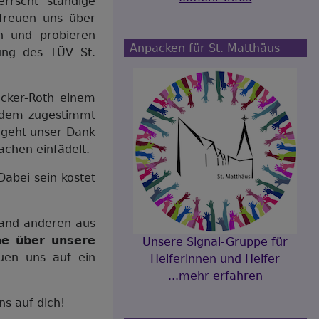
errscht ständige
freuen uns über
n und probieren
Anpacken für St. Matthäus
ung des TÜV St.
ucker-Roth einem
udem zugestimmt
e geht unser Dank
achen einfädelt.
abei sein kostet
mand anderen aus
che über unsere
Unsere Signal-Gruppe für
uen uns auf ein
Helferinnen und Helfer
...mehr erfahren
ns auf dich!