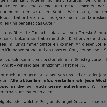
eden Fall klar: Jugend ist nicht statisch. Bei uns h
ir freuen uns jede Woche über neue Gesichter. Wir 
ionen mit den aktuellen Konfis. Wir testen, checke
eues. Dabei halten wir es ganz nach der Jahreslos
 alles und behaltet das Gute.“
wir uns über die Tatsache, dass wir von Teresia Schm
chenkt bekommen haben und der Kirchenvorstand z
esen im Turmzimmer aufstellen können. An dieser Stell
en Kirchenvorstand und an unseren Gott, der so coole S
bei zu sein kommt am besten einfach Dienstag vorbei. D
 Angst – wir sind alle handzahm. Fast alle 😉.
t ihr euch auch gerne an einen von uns Leitern oder je
den. A
lle aktuellen Infos verteilen wir jede Wo
ppe, in die wir euch gerne aufnehmen.
Wir fre
erhalbjahr mit euch allen.
big bist oder welcher Religion du angehörst, wir freuen u