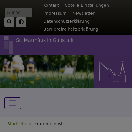
Direkt
Fußbereichsmenü
Kontakt
Cookie-Einstellungen
zum
Impressum
Newsletter
Suche
Inhalt
Datenschutzerklärung
Barrierefreiheitserklärung
St. Matthäus in Gaustadt
Hauptnavigation
Breadcrumb
Startseite
lektorendienst