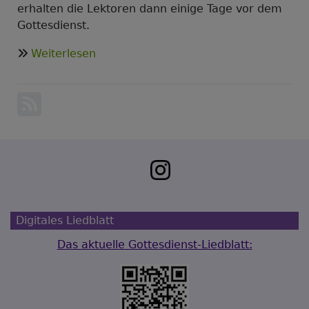
erhalten die Lektoren dann einige Tage vor dem
Gottesdienst.
über
Weiterlesen
Liturgische
Lektoren
im
Gottesdienst
Digitales Liedblatt
Das aktuelle Gottesdienst-Liedblatt: