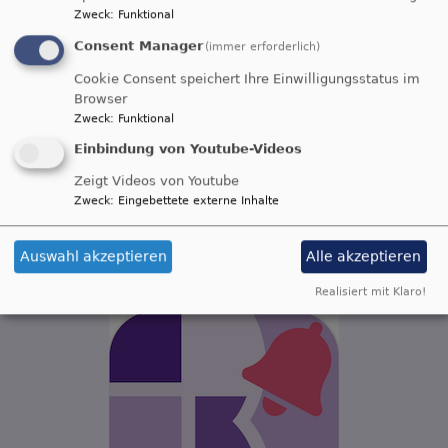
Zweck
:
Funktional
Consent Manager
(immer erforderlich)
Unterstützung im Alltag
Cookie Consent speichert Ihre Einwilligungsstatus im
Browser
Zweck
:
Funktional
Einbindung von Youtube-Videos
Zeigt Videos von Youtube
Zweck
:
Eingebettete externe Inhalte
...weiterlesen
Auswahl akzeptieren
Alle akzeptieren
Evangelisches Bamberg als App
Realisiert mit Klaro!