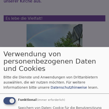
unserer Kirche aus.
Es lebe die Vielfalt!
Verwendung von
personenbezogenen Daten
und Cookies
Bitte die Dienste und Anwendungen von Drittanbietern
auswählen, die wir nutzen möchten.
Für weitere
Wir suchen einen neuen Vielfaltsbeauftragten
Informationen bitte unsere
Datenschutzhinweise
lesen.
- für Platz und Wertschätzung für die ganze Vielfalt
des Lebens!
Funktional
(immer erforderlich)
(
mehr dazu
)
Speichern von Daten: Cookie für die Benutzersitzung