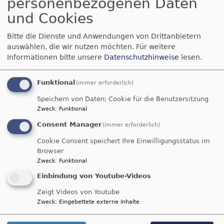
personenbezogenen Daten
und Cookies
(oder hier klicken)
Bitte die Dienste und Anwendungen von Drittanbietern
Wer lieber ein Liedblatt aus Papier möchte,
auswählen, die wir nutzen möchten.
Für weitere
bekommt das auch weiterhin am Eingang.
Informationen bitte unsere
Datenschutzhinweise
lesen.
Funktional
(immer erforderlich)
Schutz vor sexualisierter Gewalt
Speichern von Daten: Cookie für die Benutzersitzung
Zweck
:
Funktional
Consent Manager
(immer erforderlich)
...mehr Infos
Cookie Consent speichert Ihre Einwilligungsstatus im
Browser
Zweck
:
Funktional
Anpacken für St. Matthäus
Einbindung von Youtube-Videos
Zeigt Videos von Youtube
Zweck
:
Eingebettete externe Inhalte