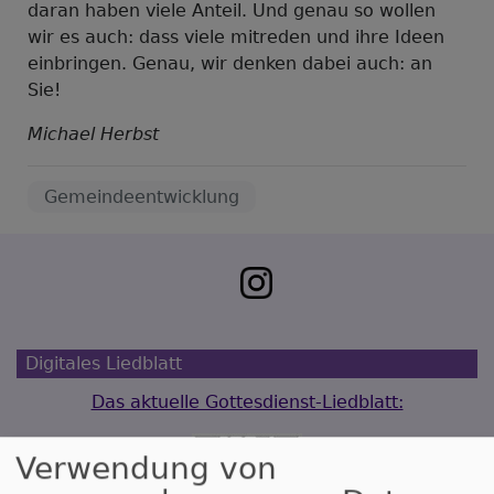
daran haben viele Anteil. Und genau so wollen
wir es auch: dass viele mitreden und ihre Ideen
einbringen. Genau, wir denken dabei auch: an
Sie!
Michael Herbst
Gemeindeentwicklung
Digitales Liedblatt
Das aktuelle Gottesdienst-Liedblatt:
Verwendung von