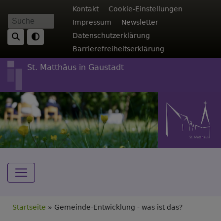
Direkt
Fußbereichsmenü
Kontakt
Cookie-Einstellungen
zum
Impressum
Newsletter
Suche
Inhalt
Datenschutzerklärung
Barrierefreiheitserklärung
St. Matthäus in Gaustadt
Hauptnavigation
Breadcrumb
Startseite
Gemeinde-Entwicklung - was ist das?