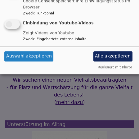
Cookie Consent speichert Ihre Einwilligungsstatus im
Browser
Zweck
:
Funktional
Einbindung von Youtube-Videos
Zeigt Videos von Youtube
Zweck
:
Eingebettete externe Inhalte
Auswahl akzeptieren
Alle akzeptieren
Realisiert mit Klaro!
Wir suchen einen neuen Vielfaltsbeauftragten
- für Platz und Wertschätzung für die ganze Vielfalt
des Lebens!
(
mehr dazu
)
Unterstützung im Alltag