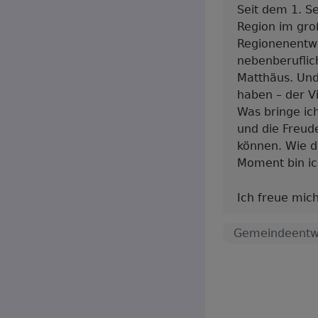
Seit dem 1. S
Region im gro
Regionenentwi
nebenberuflich
Matthäus. Und
haben – der V
Was bringe ic
und die Freud
können. Wie da
Moment bin i
Ich freue mic
Gemeindeentw