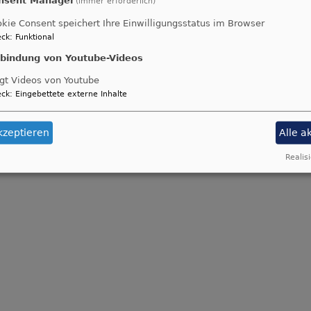
(immer erforderlich)
kie Consent speichert Ihre Einwilligungsstatus im Browser
ck
:
Funktional
nbindung von Youtube-Videos
gt Videos von Youtube
ck
:
Eingebettete externe Inhalte
kzeptieren
Alle a
Realisi