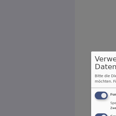
Verw
Daten
Bitte die D
möchten.
F
Fu
Spe
Zwe
Co