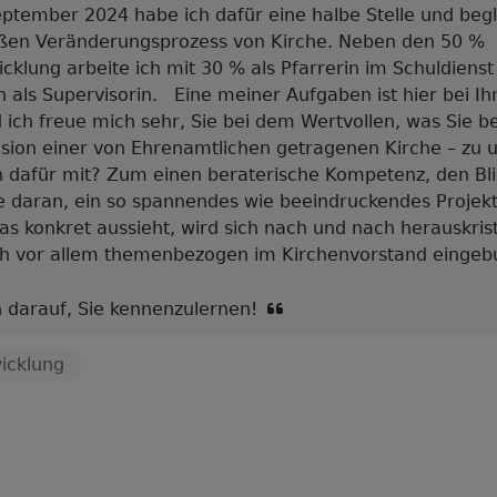
eptember 2024 habe ich dafür eine halbe Stelle und begl
ßen Veränderungsprozess von Kirche. Neben den 50 %
cklung arbeite ich mit 30 % als Pfarrerin im Schuldienst
 als Supervisorin.
Eine meiner Aufgaben ist hier bei Ihn
 ich freue mich sehr, Sie bei dem Wertvollen, was Sie 
ision einer von Ehrenamtlichen getragenen Kirche – zu u
h dafür mit? Zum einen beraterische Kompetenz, den Bl
e daran, ein so spannendes wie beeindruckendes Projekt
s konkret aussieht, wird sich nach und nach herauskrista
ch vor allem themenbezogen im Kirchenvorstand einge
h darauf, Sie kennenzulernen!
icklung