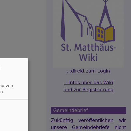
n
...direkt zum Login
...Infos über das Wiki
 nutzen
und zur Registrierung
n.
Gemeindebrief
Zukünftig veröffentlichen wir
unsere Gemeindebriefe nicht