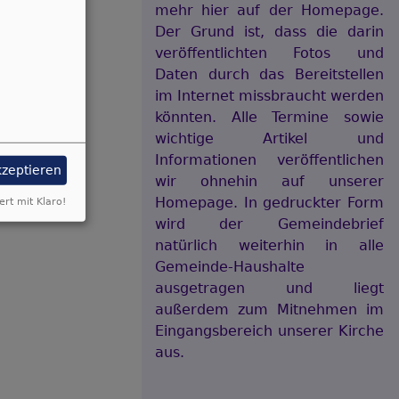
mehr hier auf der Homepage.
Der Grund ist, dass die darin
veröffentlichten Fotos und
Daten durch das Bereitstellen
im Internet missbraucht werden
könnten. Alle Termine sowie
wichtige Artikel und
Informationen veröffentlichen
kzeptieren
wir ohnehin auf unserer
Homepage. In gedruckter Form
ert mit Klaro!
wird der Gemeindebrief
natürlich weiterhin in alle
Gemeinde-Haushalte
ausgetragen und liegt
außerdem zum Mitnehmen im
Eingangsbereich unserer Kirche
aus.