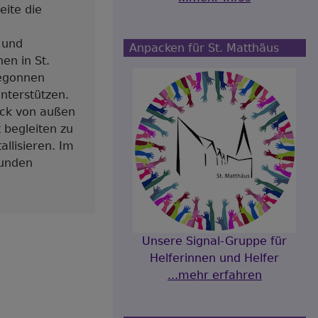
eite die
 und
Anpacken für St. Matthäus
en in St.
begonnen
nterstützen.
ick von außen
 begleiten zu
llisieren. Im
bunden
Unsere Signal-Gruppe für
Helferinnen und Helfer
...mehr erfahren