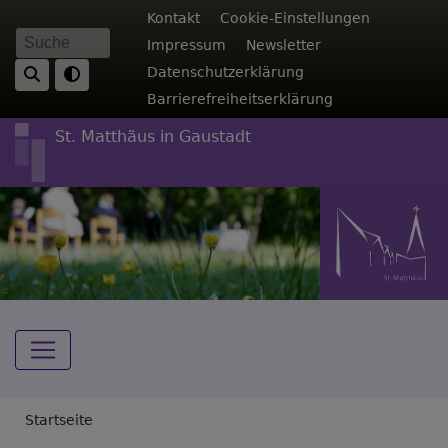
Direkt
Fußbereichsmenü
Kontakt
Cookie-Einstellungen
zum
Impressum
Newsletter
Suche
Inhalt
Datenschutzerklärung
Barrierefreiheitserklärung
St. Matthäus in Gaustadt
Hauptnavigation
Breadcrumb
Startseite