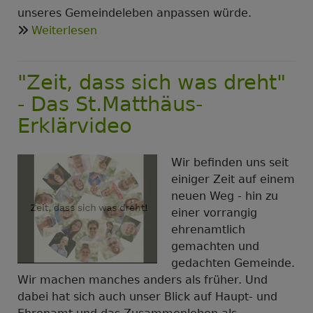
unseres Gemeindeleben anpassen würde.
über
Weiterlesen
Eine
neue
"Zeit, dass sich was dreht"
Vision
für
- Das St.Matthäus-
die
Erklärvideo
Matthäuskirche
Wir befinden uns seit
einiger Zeit auf einem
neuen Weg - hin zu
einer vorrangig
ehrenamtlich
gemachten und
gedachten Gemeinde.
Wir machen manches anders als früher. Und
dabei hat sich auch unser Blick auf Haupt- und