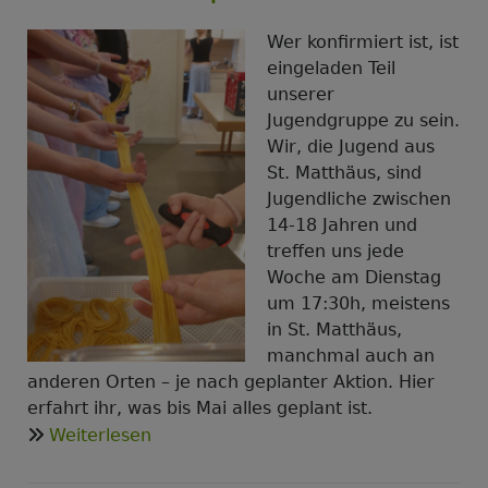
und
die
Wer konfirmiert ist, ist
Jungfrau
eingeladen Teil
von
unserer
Orleans
Jugendgruppe zu sein.
Wir, die Jugend aus
St. Matthäus, sind
Jugendliche zwischen
14-18 Jahren und
treffen uns jede
Woche am Dienstag
um 17:30h, meistens
in St. Matthäus,
manchmal auch an
anderen Orten – je nach geplanter Aktion. Hier
erfahrt ihr, was bis Mai alles geplant ist.
über
Weiterlesen
Termine
der