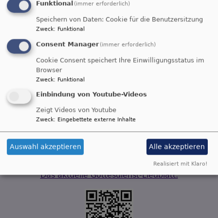
Funktional
(immer erforderlich)
Kennenlernen,
Austausch und
Speichern von Daten: Cookie für die Benutzersitzung
Spielen, für Gespräche und Begegnungen.
Zweck
:
Funktional
über
Weiterlesen
Consent Manager
(immer erforderlich)
Die
Cookie Consent speichert Ihre Einwilligungsstatus im
Krabbelgruppe
Browser
Seitennummerierung
ist
Aktuelle
1
Seite
2
Nächste
Weiter >
Last
Ende »
Zweck
:
Funktional
neu
Seite
Seite
page
Einbindung von Youtube-Videos
belebt
Zeigt Videos von Youtube
Zweck
:
Eingebettete externe Inhalte
Auswahl akzeptieren
Alle akzeptieren
Digitales Liedblatt
Realisiert mit Klaro!
Das aktuelle Gottesdienst-Liedblatt: