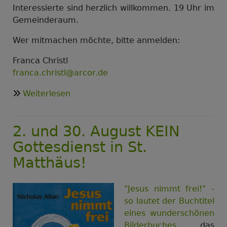
Interessierte sind herzlich willkommen. 19 Uhr im
Gemeinderaum.
Wer mitmachen möchte, bitte anmelden:
Franca Christl
franca.christl@arcor.de
über
Weiterlesen
Buchgruppe
trifft
2. und 30. August KEIN
sich
wieder
Gottesdienst in St.
am
Matthäus!
16.
August
"Jesus nimmt frei!" -
so lautet der Buchtitel
eines wunderschönen
Bilderbuches
, das