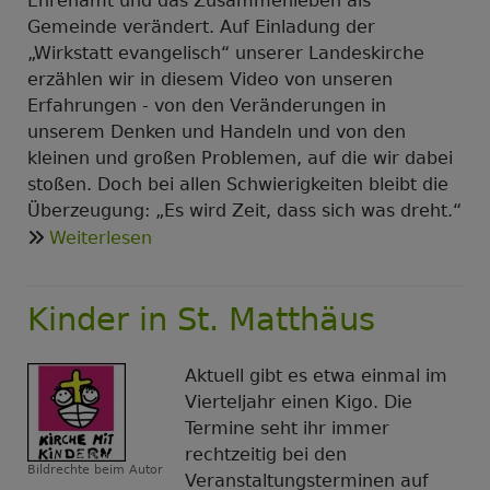
Ehrenamt und das Zusammenleben als
Gemeinde verändert. Auf Einladung der
„Wirkstatt evangelisch“ unserer Landeskirche
erzählen wir in diesem Video von unseren
Erfahrungen - von den Veränderungen in
unserem Denken und Handeln und von den
kleinen und großen Problemen, auf die wir dabei
stoßen. Doch bei allen Schwierigkeiten bleibt die
Überzeugung: „Es wird Zeit, dass sich was dreht.“
über
Weiterlesen
"Zeit,
dass
Kinder in St. Matthäus
sich
was
dreht"
Aktuell gibt es etwa einmal im
-
Vierteljahr einen Kigo. Die
Das
Termine seht ihr immer
St.Matthäus-
rechtzeitig bei den
Erklärvideo
Bildrechte
beim Autor
Veranstaltungsterminen auf