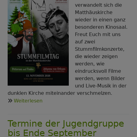
verwandelt sich die
Matthäuskirche
wieder in einen ganz
besonderen Kinosaal.
Freut Euch mit uns
auf zwei
Stummfilmkonzerte,
die wieder zeigen
werden, wie
eindrucksvoll Filme
werden, wenn Bilder
und Live-Musik in der
dunklen Kirche miteinander verschmelzen.
über
Weiterlesen
Stummfilmkonzerte
2026:
Termine der Jugendgruppe
Petterson,
Findus
bis Ende September