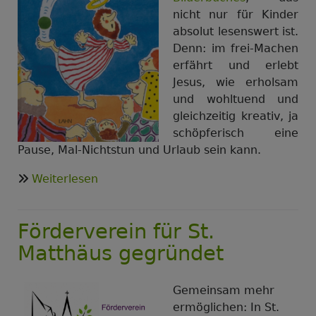
nicht nur für Kinder
absolut lesenswert ist.
Denn: im frei-Machen
erfährt und erlebt
Jesus, wie erholsam
und wohltuend und
gleichzeitig kreativ, ja
schöpferisch eine
Pause, Mal-Nichtstun und Urlaub sein kann.
über
Weiterlesen
2.
und
Förderverein für St.
30.
August
Matthäus gegründet
KEIN
Gottesdienst
Gemeinsam mehr
in
ermöglichen: In St.
St.